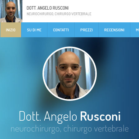
DOTT. ANGELO RUSCONI
NEUROCHIRURGO, CHIRURGO VERTEBRALE
INIZIO
SU DI ME
CONTATTI
PREZZI
RECENSIONI
M
Dott. Angelo
Rusconi
neurochirurgo, chirurgo vertebrale