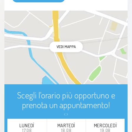
VEDI MAPPA
Scegli l'orario più opportuno e
prenota un appuntamento!
LUNEDÍ
MARTEDÌ
MERCOLEDÌ
17.08
18.08
19.08