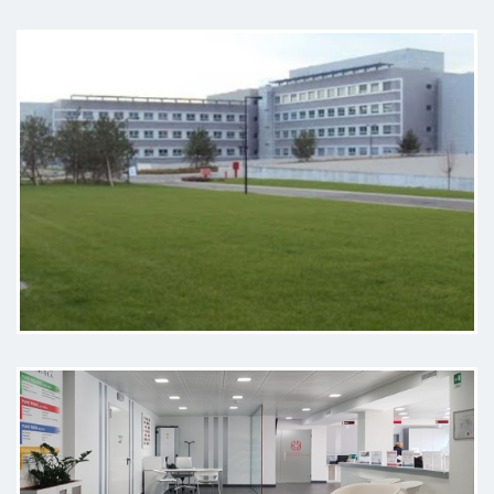
Ringrazio il Dottor Angelo Rusconi
per la sua grande professionalità.
Dopo alcune visite infruttuose con
altri medici, ha inquadrato subito il
mio problema e mi ha dato utili
consigli per gestire al meglio la
situazione. Lo consiglio vivamente.
Paziente