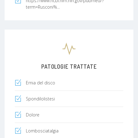
https://www.ncbi.nlm.nih.gov/pubmed/?
term=Rusconi%...
PATOLOGIE TRATTATE
Ernia del disco
Spondilolistesi
Dolore
Lombosciatalgia