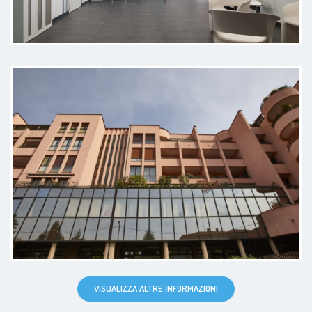
Disponibilità-accoglienza-ascolto
anamnesi personale
Paziente
Professionista molto diretto e
preparato , ho problemi alla
colonna vertebrale , mi ha visitato
con professionalità e rassicurato
sulla situazione dandomi consigli e
rassicurazioni
VISUALIZZA ALTRE INFORMAZIONI